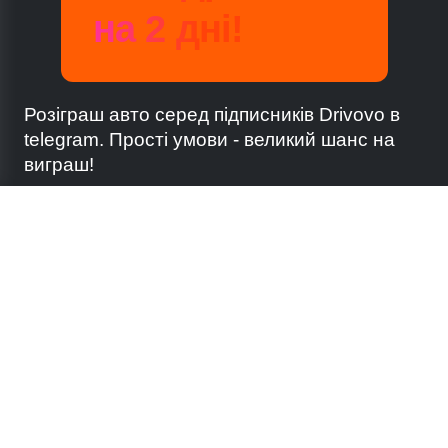
на 2 дні!
Розіграш авто серед підписників Drivovo в
telegram. Прості умови - великий шанс на
виграш!
Volkswagen T-Roc
Telegram
+380 63 412 8840
Monthly price:
1472 zł
ВЗЯТИ УЧАСТЬ
Головна
Mercedes-Benz GLE-Class Coupe
Monthly price:
5553 zł
WhatsApp
+482 28 738 895
Mercedes-Benz GLE-Class hybrid
Автопарк
Monthly price:
5248 zł