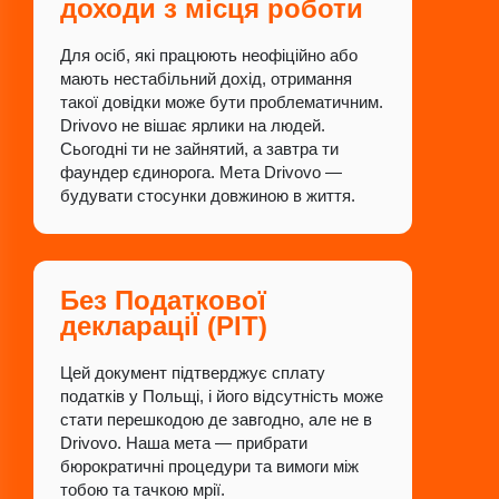
доходи з місця роботи
Для осіб, які працюють неофіційно або
мають нестабільний дохід, отримання
такої довідки може бути проблематичним.
Drivovo не вішає ярлики на людей.
Сьогодні ти не зайнятий, а завтра ти
фаундер єдинорога. Мета Drivovo —
будувати стосунки довжиною в життя.
Без Податкової
деклараціЇ (PIT)
Цей документ підтверджує сплату
податків у Польщі, і його відсутність може
стати перешкодою де завгодно, але не в
Drivovo. Наша мета — прибрати
бюрократичні процедури та вимоги між
тобою та тачкою мрії.