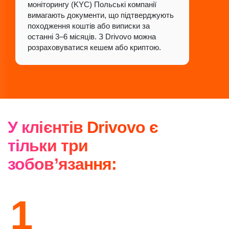
моніторингу (KYC) Польські компанії
вимагають документи, що підтверджують
походження коштів або виписки за
останні 3–6 місяців. З Drivovo можна
розраховуватися кешем або криптою.
У клієнтів Drivovo є
тільки три
зобов’язання:
1