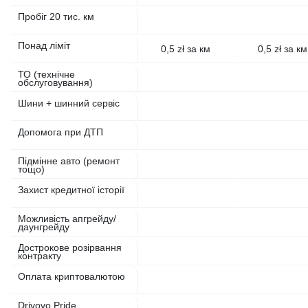
Пробіг 20 тис. км
Понад ліміт
0,5 zł за км
0,5 zł за км
ТО (технічне
обслуговування)
Шини + шинний сервіс
Допомога при ДТП
Підмінне авто (ремонт
тощо)
Захист кредитної історії
Можливість апгрейду/
даунгрейду
Дострокове розірвання
контракту
Оплата криптовалютою
Drivovo Pride