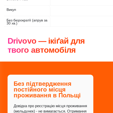
Викуп
Без бюрократії (апрув за
30 хв.)
Drivovo — ікіґай для
твого автомобіля
Без підтвердження
постійного місця
проживання в Польщі
Довідка про реєстрацію місця проживання
(мельдунек) - не вимагається. Отримання