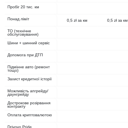
Пробіг 20 тис. км
Понад ліміт
0,5 zł за км
0,5 zł за км
ТО (технічне
обслуговування)
Шини + шинний сервіс
Допомога при ДТП
Підмінне авто (ремонт
тощо)
Захист кредитної історії
Можливість апгрейду/
даунгрейду
Дострокове розірвання
контракту
Оплата криптовалютою
Drivovo Pride