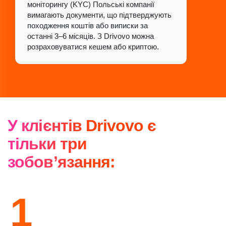
моніторингу (KYC) Польські компанії
вимагають документи, що підтверджують
походження коштів або виписки за
останні 3–6 місяців. З Drivovo можна
розраховуватися кешем або криптою.
У клієнтів Drivovo є
тільки три
зобов’язання:
1