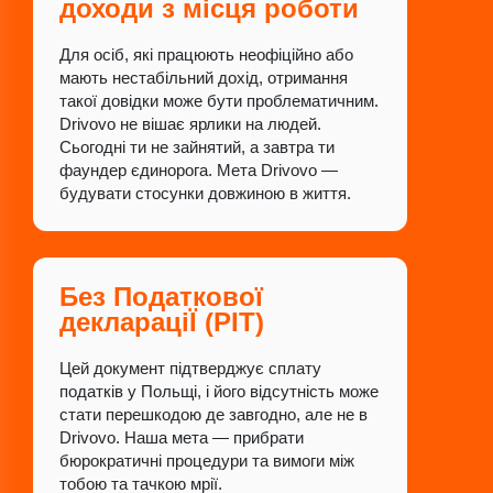
доходи з місця роботи
Для осіб, які працюють неофіційно або
мають нестабільний дохід, отримання
такої довідки може бути проблематичним.
Drivovo не вішає ярлики на людей.
Сьогодні ти не зайнятий, а завтра ти
фаундер єдинорога. Мета Drivovo —
будувати стосунки довжиною в життя.
Без Податкової
деклараціЇ (PIT)
Цей документ підтверджує сплату
податків у Польщі, і його відсутність може
стати перешкодою де завгодно, але не в
Drivovo. Наша мета — прибрати
бюрократичні процедури та вимоги між
тобою та тачкою мрії.