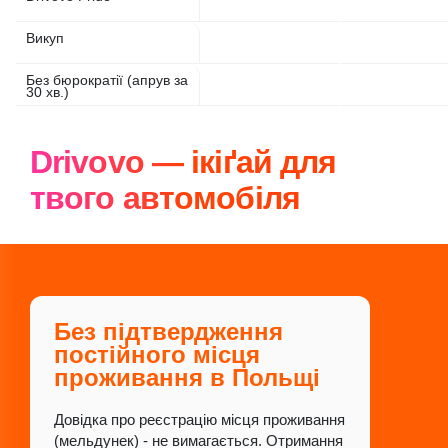
Викуп
Без бюрократії (апрув за
30 хв.)
Drivovo — ікіґай для
твого автомобіля
Без підтвердження
постійного місця
проживання в Польщі
Довідка про реєстрацію місця проживання
(мельдунек) - не вимагається. Отримання