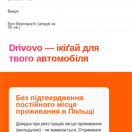
Викуп
Без бюрократії (апрув за
30 хв.)
Drivovo — ікіґай для
твого автомобіля
Без підтвердження
постійного місця
проживання в Польщі
Довідка про реєстрацію місця проживання
(мельдунек) - не вимагається. Отримання