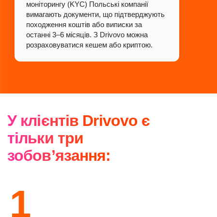
моніторингу (KYC) Польські компанії
вимагають документи, що підтверджують
походження коштів або виписки за
останні 3–6 місяців. З Drivovo можна
розраховуватися кешем або криптою.
У клієнтів Drivovo є
тільки три
зобов’язання:
1