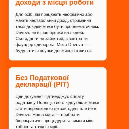
доходи з місця роботи
Для осіб, які працюють неофіційно або
мають нестабільний дохід, отримання
такої довідки може бути проблематичним.
Drivovo не вішає ярлики на людей.
Сьогодні ти не зайнятий, а завтра ти
фаундер єдинорога. Мета Drivovo —
будувати стосунки довжиною в життя.
Без Податкової
деклараціЇ (PIT)
Цей документ підтверджує сплату
податків у Польщі, і його відсутність може
стати перешкодою де завгодно, але не в
Drivovo. Наша мета — прибрати
бюрократичні процедури та вимоги між
тобою та тачкою мрії.