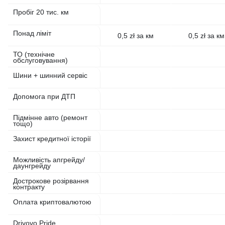
Пробіг 20 тис. км
Понад ліміт
0,5 zł за км
0,5 zł за км
ТО (технічне
обслуговування)
Шини + шинний сервіс
Допомога при ДТП
Підмінне авто (ремонт
тощо)
Захист кредитної історії
Можливість апгрейду/
даунгрейду
Дострокове розірвання
контракту
Оплата криптовалютою
Drivovo Pride