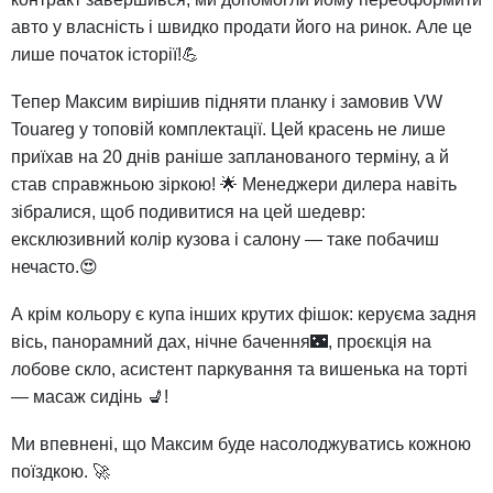
авто у власність і швидко продати його на ринок. Але це
лише початок історії!💪
Тепер Максим вирішив підняти планку і замовив VW
Touareg у топовій комплектації. Цей красень не лише
приїхав на 20 днів раніше запланованого терміну, а й
став справжньою зіркою! 🌟 Менеджери дилера навіть
зібралися, щоб подивитися на цей шедевр:
ексклюзивний колір кузова і салону — таке побачиш
нечасто.😍
А крім кольору є купа інших крутих фішок: керуєма задня
вісь, панорамний дах, нічне бачення🌃, проєкція на
лобове скло, асистент паркування та вишенька на торті
— масаж сидінь 💺!
Ми впевнені, що Максим буде насолоджуватись кожною
поїздкою. 🚀