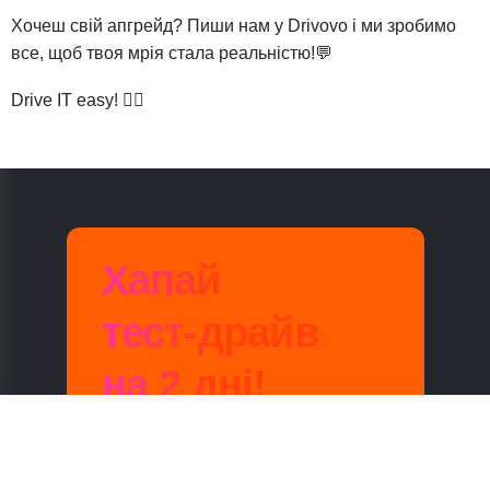
Хочеш свій апгрейд? Пиши нам у Drivovo і ми зробимо
все, щоб твоя мрія стала реальністю!💬
Drive IT easy! 👌🏼
Хапай
тест-драйв
на 2 дні!
Розіграш авто серед підписників Drivovo в